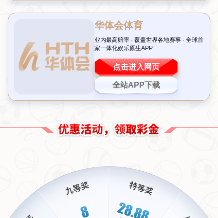
只要上场就全力以赴：
一种职业态度
除了对前腰位置的适应，蒯纪闻还传递了一种令人敬佩的职业精神
——
只要上场，就必须全力以赴
。这种态度不仅体现在他的言语
中，更体现在每一场比赛的表现里。无论是对阵强敌还是弱旅，无
论首发还是替补，他总是拼尽全力，用行动诠释着对足球的热爱。
有一次，在球队落后的情况下，教练将他替补派上场。当时距离比
赛结束仅剩15分钟，但蒯纪闻用不懈的奔跑和积极的拼抢，为球队
争取到了宝贵的点球机会，最终帮助队伍扳平比分。这样的案例让
人看到，他的“全力以赴”绝非空话，而是融入到每一分钟的实战
中。他的这种精神，不仅激励着队友，也赢得了球迷们的尊重。
如何在前腰位置发挥更
大作用