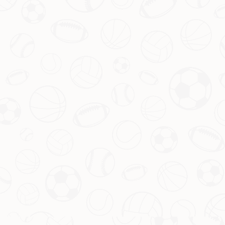
联系信息
电话：021-9687263
传真：021-9687263
邮箱：admin@ent-wending.com
地址：山东省青岛市即墨市鳌山卫镇
关于问鼎娱乐APP
问鼎娱乐APP支持通过网页版登录地址快速获取，Wending Entert
ainment平台集成体育直播、赛事竞猜、电子游戏与真人娱乐等热