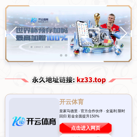
新闻中心
当前位置：
首页
>
新闻中心
蒯纪闻：前腰位置更适合我，上场必全力以赴
2026-06-19T20:00:03+08:00
引言：从位置适应到全力以赴的足球精神
在足球的世界里，每个球员都在寻找最适合自己的位置，而一旦找
到，便会如鱼得水，展现出最佳状态。蒯纪闻，这位年轻球员，近
日在接受采访时坦言：“前腰是我踢得更适应的位置，只要上场就全
力以赴。”这句话不仅道出了他对自身角色的深刻认知，也展现了他
对比赛的专注与热情。本文将围绕
蒯纪闻
的这一表态，探讨他在前