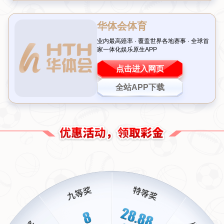
现了极高的专业性。他们选择在G1开赛前夕发布这段步入球场的视
频，不仅成功吸引了大量关注，还通过展现球员们的真实状态，拉
近了球队与粉丝之间的情感联系。这种“幕后花絮”式的呈现方式，
让观众仿佛置身于现场，与偶像共同经历赛前的紧张与期待。可以
看出，
勇士社媒
的内容策略正在不断创新，为品牌价值的提升增添
了不少助力。