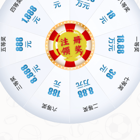
四、案例分析：如何通过短视频抓住眼球
以这次视频为例，我们不难发现短视频在体育营销中的巨大潜力。
据统计，像这样的赛场瞬间视频通常能在发布后数小时内获得数十
万次播放量。以往，类似的内容多出现在官方直播或新闻报道中，
但如今通过社交媒体直接推送，不仅提高了传播效率，还能实时互
动。例如，当
库里
的身影出现在镜头中时，评论区立刻被“三分为
王”“MVP”等关键词刷屏。这种即时反馈，正是新媒体时代下体育内
容传播的核心优势。
五、球迷反响：期待更多精彩瞬间
从网友的留言中可以看出，大家对于这类内容的热情非常高涨。有
粉丝表示：“每次看到
勇士球员
入场，都觉得热血沸腾！”还有人调
侃：“希望下一集能多给点
巴特勒
的特写，他的表情太有戏了！”这
些反馈无疑为后续内容创作提供了方向，也让人们对接下来的赛事
充满期待。无论是场上的激烈对抗，还是场下的互动细节，都将成
为本赛季季后赛的一大看点。
优质网站：
澳洲幸运10官方网站-Kai10官网开奖记录-稳准出号预测
计划