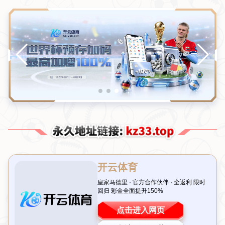
新闻中心
当前位置：
首页
>
新闻中心
[流言板]勇士官方社媒发布G1球员入场画面，库里与
巴特勒亮相
2026-06-19T20:00:03+08:00
前言：勇士G1赛场瞬间引爆热议
篮球迷们，准备好迎接一场视觉盛宴了吗？近日，金州勇士官方社
交媒体发布了一段令人热血沸腾的视频，记录了G1比赛中球员步入
球场的震撼瞬间。视频中，
库里
和
巴特勒
的出场尤为抢眼，引发了
粉丝们的广泛讨论。这不仅是一场比赛的开端，更是一场关于激情