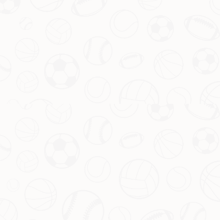
联系信息
电话：021-9687263
传真：021-9687263
邮箱：admin@ent-wending.com
地址：山东省青岛市即墨市鳌山卫镇
关于问鼎娱乐APP
问鼎娱乐APP支持通过网页版登录地址快速获取，Wending Entert
ainment平台集成体育直播、赛事竞猜、电子游戏与真人娱乐等热