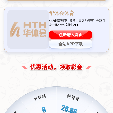
三：下半场逆转与高潮 7比6的奇迹诞生
进入下半场，双方的体能开始下降，但进攻欲望却丝毫不减。国际
米兰一度将比分反超至
5比4
，但巴塞罗那并未放弃，他们依靠团队
配合和个人能力的爆发，在最后15分钟连入3球，将比分改写为
7比
5
。然而，顽强的国米在补时阶段再次扳回一球，最终以
7比6
的比
分结束了比赛。这个结果不仅刷新了两队交锋的历史记录，也让现
场和电视机前的无数球迷陷入狂热。这种罕见的超高比分，正是足
球魅力最极致的体现。
四：案例分析 一场比赛背后的战术启示