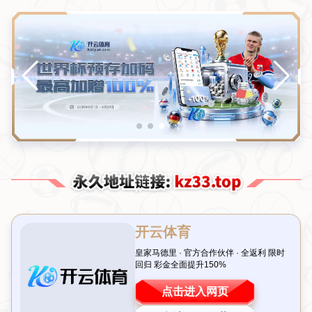
新闻中心
当前位置：
首页
>
新闻中心
7-6！巴萨与国米上演惊天进球盛宴，联手书写传奇
2026-06-19T20:00:03+08:00
引言：一场史诗般的进球盛宴
足球世界里，总有一些比赛让人热血沸腾，铭记于心。近日，巴塞
罗那与国际米兰在一场激动人心的对决中，以
7比6
的惊人比分，为
球迷献上了一场堪称经典的
疯狂进球大战
。这场比赛不仅展现了两
支顶级球队的进攻火力，更成为欧洲足坛的一大传奇时刻。究竟是
什么让这场比赛如此扣人心弦？让我们一起回顾这场令人难忘的对