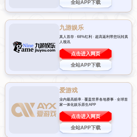
逐项拆解：数据虽不亮
眼，“含金量”不可忽视
投篮命中率偏低，但努力创造机会
作为以运动能力见长的年轻前锋，这次出手数虽然只有五次，但命