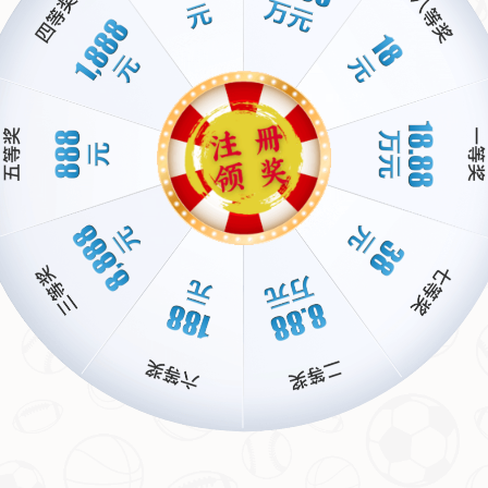
三、如何破局：重建文化与战术革新并举
面对“一懒一菜”的双重困境，巴萨亟需采取行动。首先，在管理层
面上，必须加强对球员的职业态度要求，建立明确的奖惩机制。对
于那些明显缺乏斗志的球员，不妨果断清理出队，以维护更衣室的
团结。其次，在青训和引援策略上，应更加注重球员的全面素质，
而非单纯追求名气或短期成绩。
战术层面上，哈维作为主教练，已经展现出一定的改革决心。他试
图恢复巴萨传统的控球风格，同时加入更多现代化的高强度压迫。
然而，要真正实现复兴，还需要在阵容搭配上下功夫，避免核心位
置上的短板。唯有如此，才能让那些“懒”和“菜”的标签逐渐从球队
身上剥离。
四、案例启示：借鉴其他豪门的成功经验
放眼足坛，许多豪门都曾经历低谷，但通过科学管理和文化重塑，
最终实现了复苏。例如曼城，他们通过精准引援和瓜迪奥拉的战术
理念，将一支普通强队打造成了欧洲霸主。相比之下，当前的巴萨
显然还有很长的路要走，但并非没有希望。只要下定决心，从内部
问题入手，未必不能重现昔日荣光。
通过以上分析，我们不难看出，“一懒一菜”不仅是表面现象，更是
深层次管理、文化和竞技问题的集中体现。对于热爱这支红蓝军团